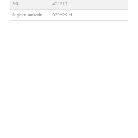
SKU
405913
Registro sanitario
020H99 VI