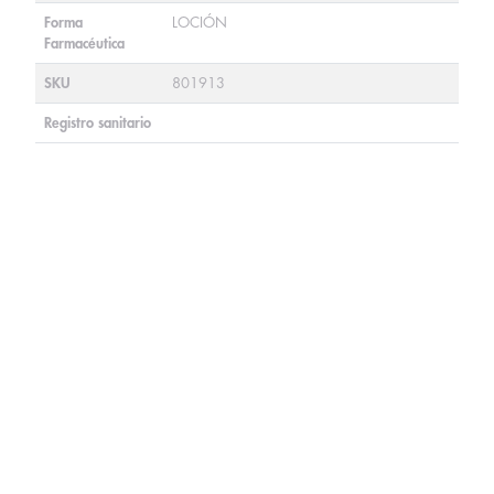
Forma
LOCIÓN
Farmacéutica
SKU
801913
Registro sanitario