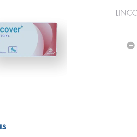
LINC
as