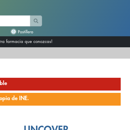
otra farmacia que conozcas!
ble
opia de INE.
LINCOVER