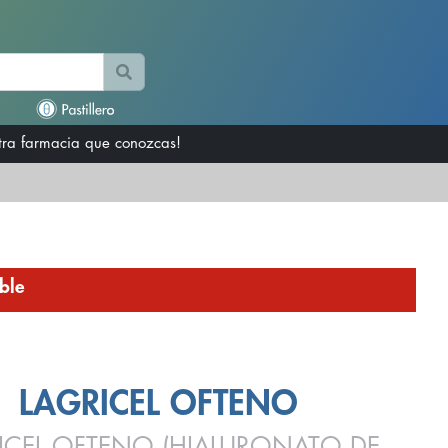
otra farmacia que conozcas!
ble
LAGRICEL OFTENO
ICEL OFTENO (HIALURONATO DE