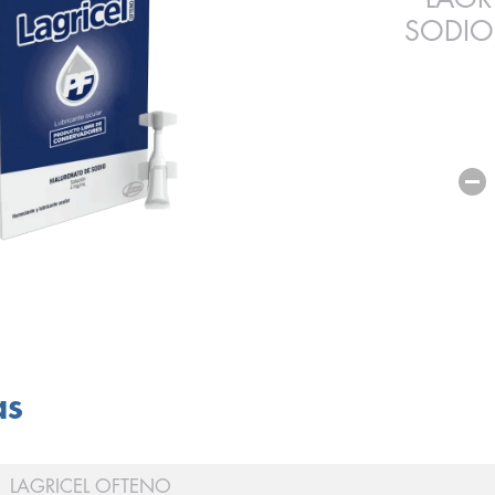
SODIO
as
LAGRICEL OFTENO