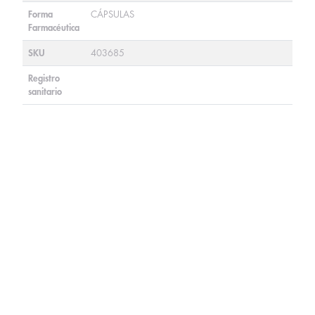
Forma
CÁPSULAS
Farmacéutica
SKU
403685
Registro
sanitario