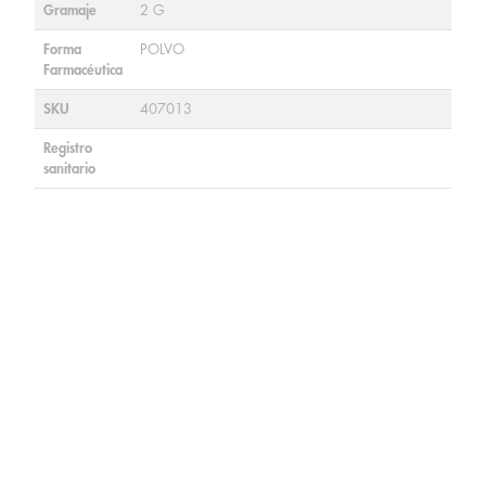
Gramaje
2 G
Forma
POLVO
Farmacéutica
SKU
407013
Registro
sanitario