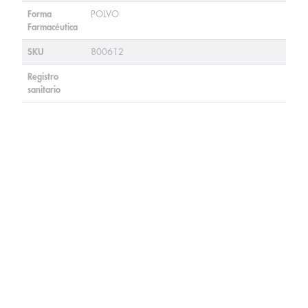
Forma
POLVO
Farmacéutica
SKU
800612
Registro
sanitario