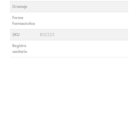
Gramaje
Forma
Farmacéutica
SKU
802225
Registro
sanitario