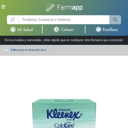
Envíos locales y nacionales. ¡Más rápido que en cualquier otra farmacia que conozcas!
Selecciona tu dirección de entrega