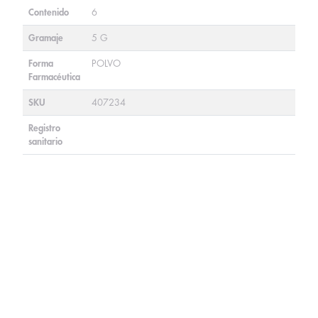
Contenido
6
Gramaje
5 G
Forma
POLVO
Farmacéutica
SKU
407234
Registro
sanitario