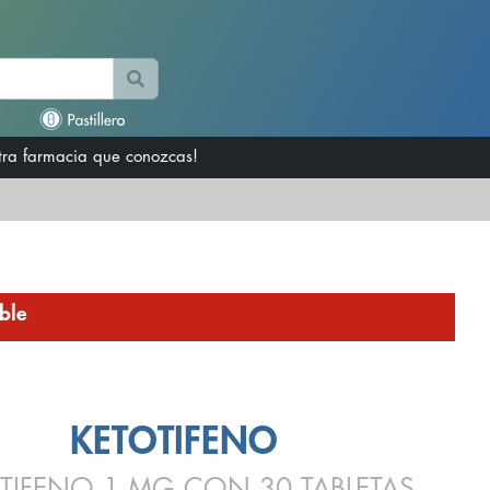
otra farmacia que conozcas!
ble
KETOTIFENO
TIFENO 1 MG CON 30 TABLETAS