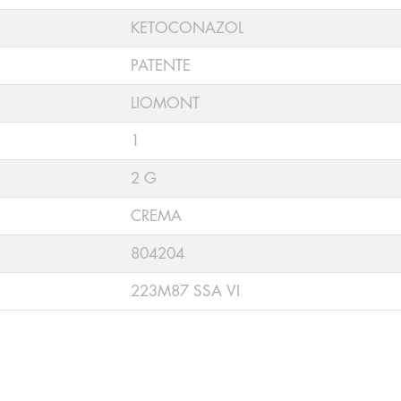
KETOCONAZOL
PATENTE
LIOMONT
1
2 G
CREMA
804204
223M87 SSA VI