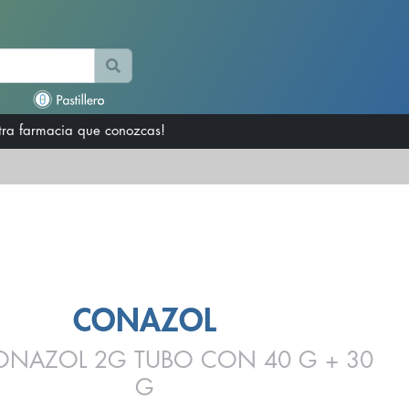
otra farmacia que conozcas!
CONAZOL
NAZOL 2G TUBO CON 40 G + 30
G