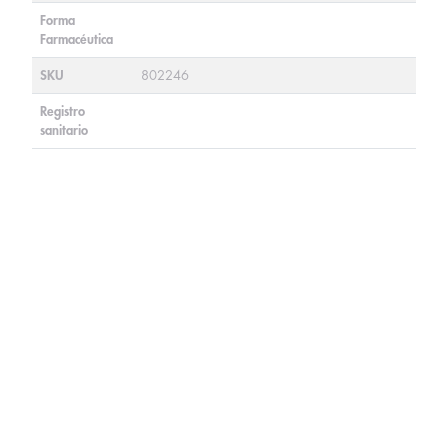
Forma
Farmacéutica
SKU
802246
Registro
sanitario