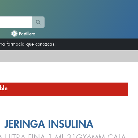
otra farmacia que conozcas!
ble
JERINGA INSULINA
A ULTRA FINA 1 ML 31GX6MM CAJA