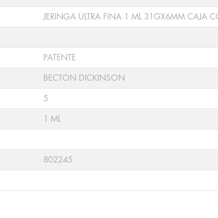
JERINGA ULTRA FINA 1 ML 31GX6MM CAJA C
PATENTE
BECTON DICKINSON
5
1 ML
802245