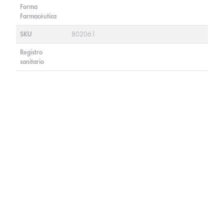
Forma
Farmacéutica
SKU
802061
Registro
sanitario