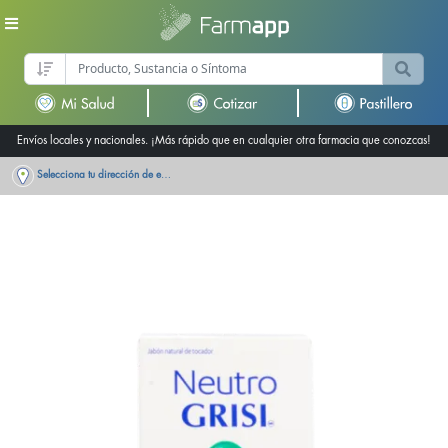
Envíos locales y nacionales. ¡Más rápido que en cualquier otra farmacia que conozcas!
Selecciona tu dirección de entrega