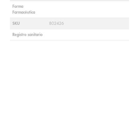
Forma
Farmacéutica
SKU
802426
Registro sanitario