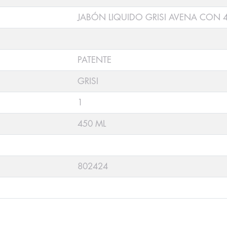
JABÓN LIQUIDO GRISI AVENA CON 
PATENTE
GRISI
1
450 ML
802424