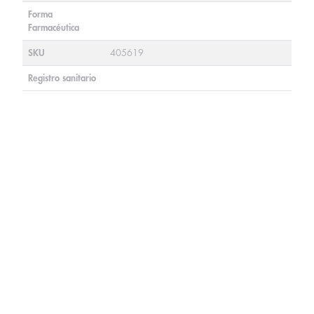
Forma
Farmacéutica
SKU
405619
Registro sanitario