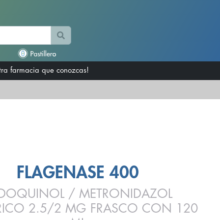
otra farmacia que conozcas!
FLAGENASE 400
DOQUINOL / METRONIDAZOL
TRICO 2.5/2 MG FRASCO CON 120