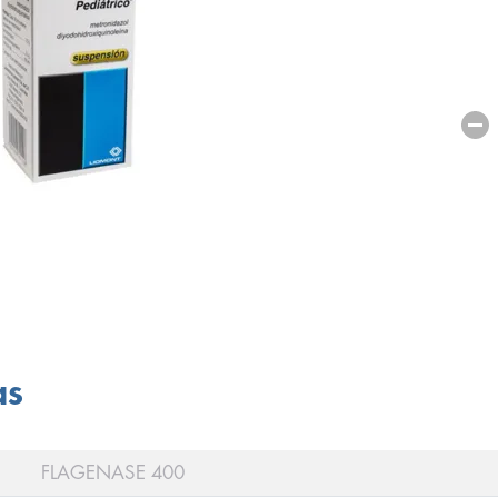
as
FLAGENASE 400