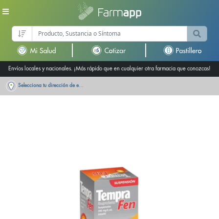
Envíos locales y nacionales. ¡Más rápido que en cualquier otra farmacia que conozcas!
Selecciona tu dirección de entrega