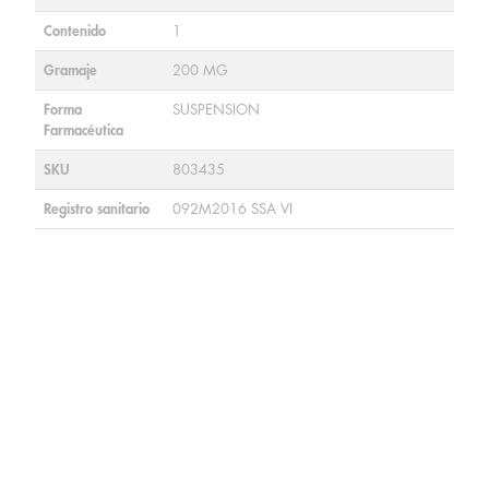
Contenido
1
Gramaje
200 MG
Forma
SUSPENSION
Farmacéutica
SKU
803435
Registro sanitario
092M2016 SSA VI