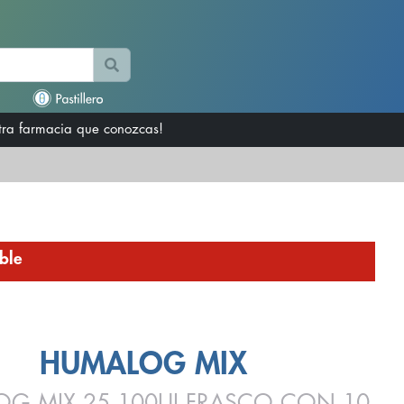
otra farmacia que conozcas!
ble
HUMALOG MIX
G MIX 25 100UI FRASCO CON 10