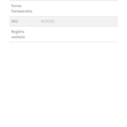
Forma
Farmacéutica
SKU
803020
Registro
sanitario