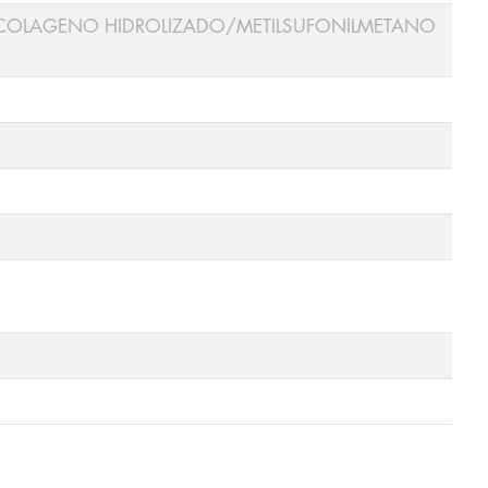
/COLAGENO HIDROLIZADO/METILSUFONILMETANO