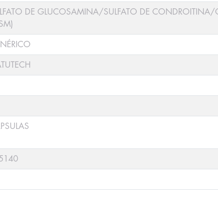
LFATO DE GLUCOSAMINA/SULFATO DE CONDROITINA
SM)
NÉRICO
TUTECH
PSULAS
5140