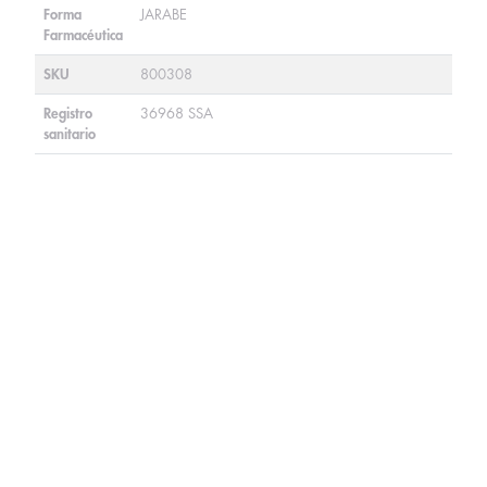
Forma
JARABE
Farmacéutica
SKU
800308
Registro
36968 SSA
sanitario