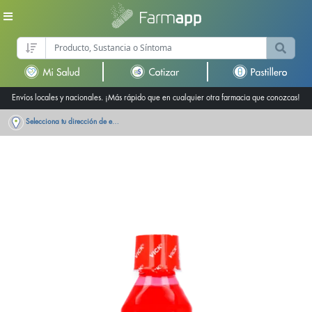
Envíos locales y nacionales. ¡Más rápido que en cualquier otra farmacia que conozcas!
Selecciona tu dirección de entrega