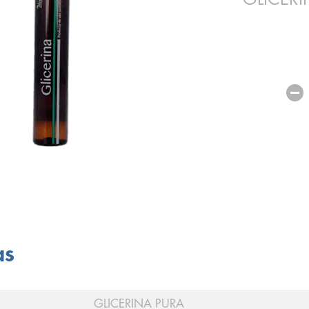
as
GLICERINA PURA