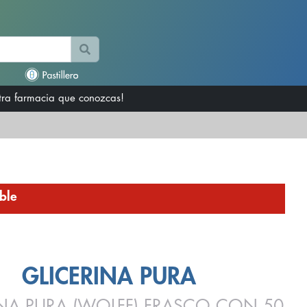
otra farmacia que conozcas!
ble
GLICERINA PURA
INA PURA (WOLFF) FRASCO CON 50