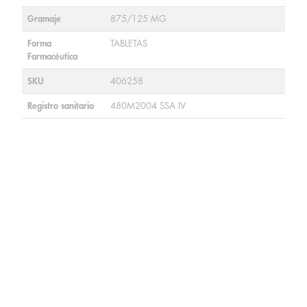
Gramaje
875/125 MG
Forma
TABLETAS
Farmacéutica
SKU
406258
Registro sanitario
480M2004 SSA IV