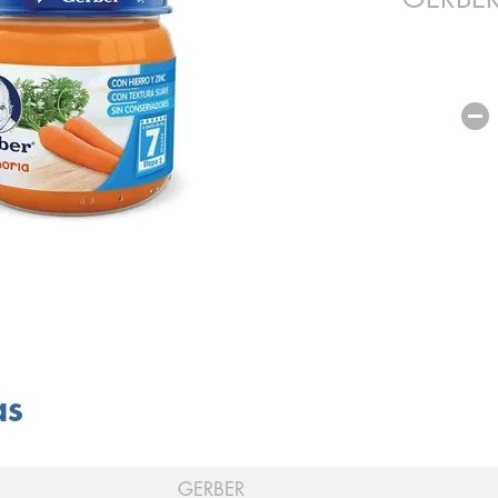
as
GERBER