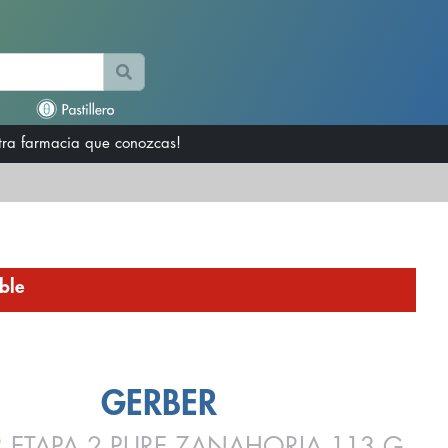
otra farmacia que conozcas!
ble
GERBER
 ETAPA 2 PURE ZANAHORIA 113 G