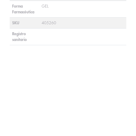
Forma
GEL
Farmacéutica
SKU
405260
Registro
sanitario