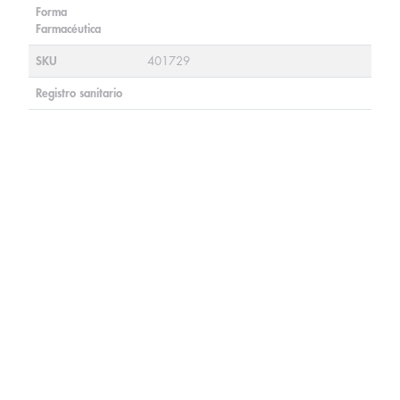
Forma
Farmacéutica
SKU
401729
Registro sanitario