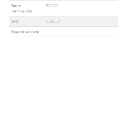
Forma
POLVO
Farmacéutica
SKU
800550
Registro sanitario