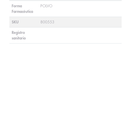
Forma
POLVO
Farmacéutica
SKU
800553
Registro
sanitario