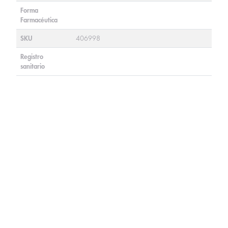
Forma
Farmacéutica
SKU
406998
Registro
sanitario