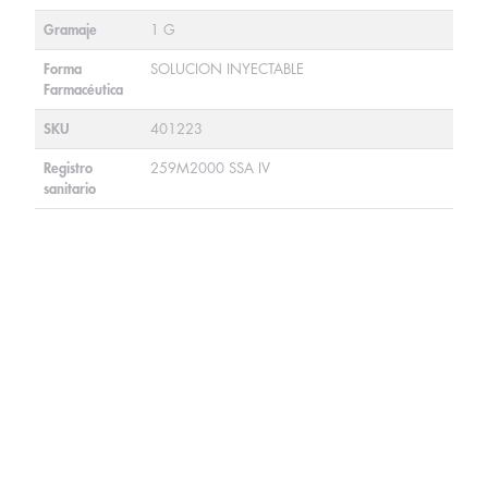
Gramaje
1 G
Forma
SOLUCION INYECTABLE
Farmacéutica
SKU
401223
Registro
259M2000 SSA IV
sanitario