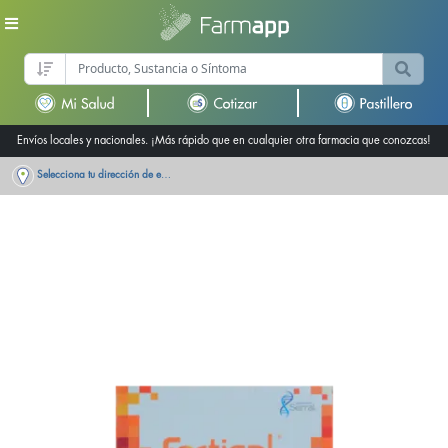
Envíos locales y nacionales. ¡Más rápido que en cualquier otra farmacia que conozcas!
Selecciona tu dirección de entrega