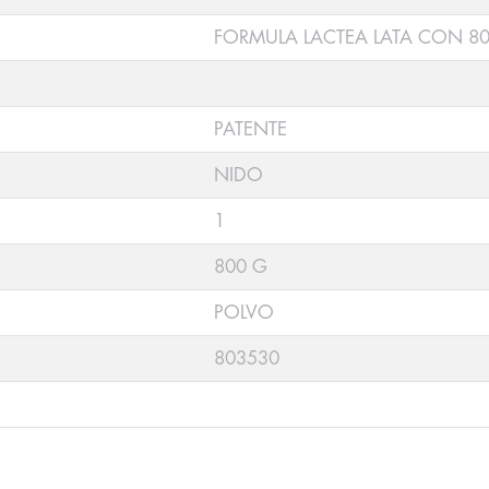
FORMULA LACTEA LATA CON 8
PATENTE
NIDO
1
800 G
POLVO
803530