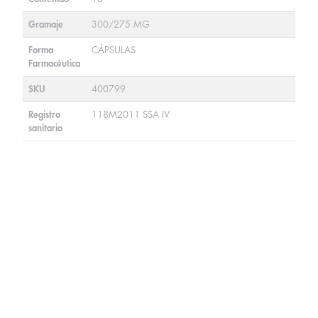
Gramaje
300/275 MG
Forma
CÁPSULAS
Farmacéutica
SKU
400799
Registro
118M2011 SSA IV
sanitario