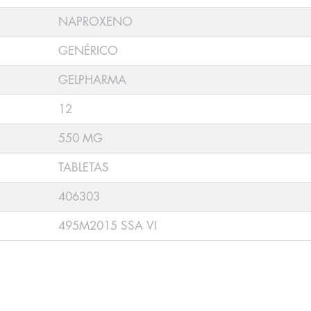
NAPROXENO
GENÉRICO
GELPHARMA
12
550 MG
TABLETAS
406303
495M2015 SSA VI