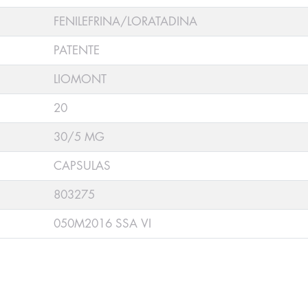
FENILEFRINA/LORATADINA
PATENTE
LIOMONT
20
30/5 MG
CAPSULAS
803275
050M2016 SSA VI