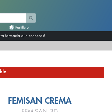
otra farmacia que conozcas!
ble
FEMISAN CREMA
FEMISAN 3D