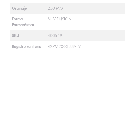
Gramaje
250 MG
Forma
SUSPENSIÓN
Farmacéutica
SKU
400549
Registro sanitario
427M2003 SSA IV