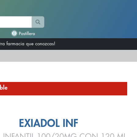
otra farmacia que conozcas!
ble
EXIADOL INF
L INFANTIL 100/20MG CON 120 ML