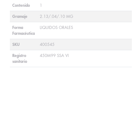
Contenido
1
Gramaje
2.13/.04/.10 MG
Forma
LIQUIDOS ORALES
Farmacéutica
SKU
400545
Registro
450M99 SSA VI
sanitario