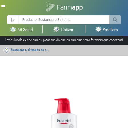
Envíos locales y nacionales. ¡Más rápido que en cualquier otra farmacia que conozcas!
Selecciona tu dirección de entrega