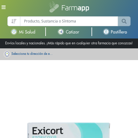
Envíos locales y nacionales. ¡Más rápido que en cualquier otra farmacia que conozcas!
Selecciona tu dirección de entrega