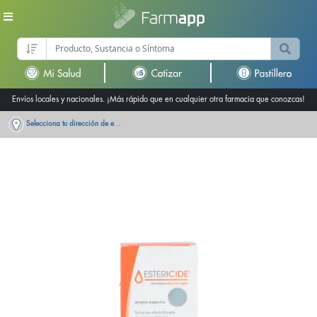
Envíos locales y nacionales. ¡Más rápido que en cualquier otra farmacia que conozcas!
Selecciona tu dirección de entrega