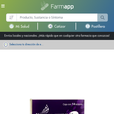
Envíos locales y nacionales. ¡Más rápido que en cualquier otra farmacia que conozcas!
Selecciona tu dirección de entrega