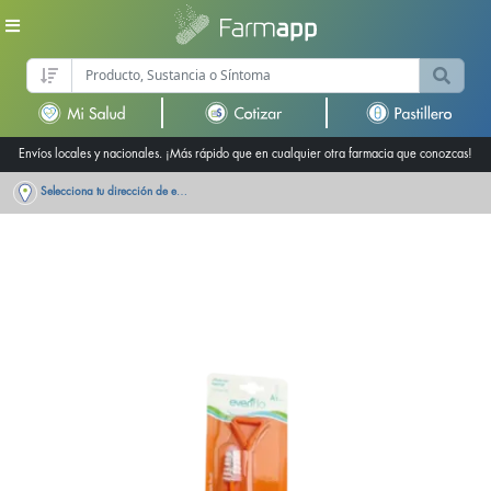
Envíos locales y nacionales. ¡Más rápido que en cualquier otra farmacia que conozcas!
Selecciona tu dirección de entrega