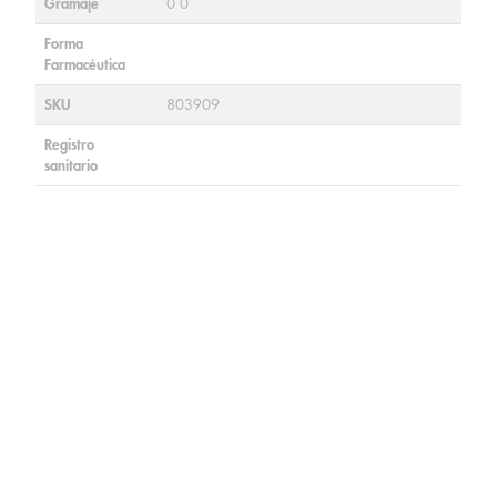
Gramaje
0 0
Forma
Farmacéutica
SKU
803909
Registro
sanitario