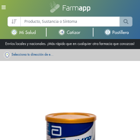
Envíos locales y nacionales. ¡Más rápido que en cualquier otra farmacia que conozcas!
Selecciona tu dirección de entrega