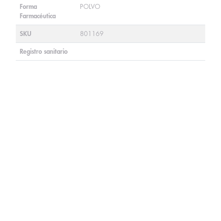
Forma
POLVO
Farmacéutica
SKU
801169
Registro sanitario