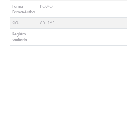
Forma
POLVO
Farmacéutica
SKU
801163
Registro
sanitario