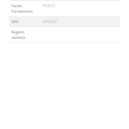
Forma
POLVO
Farmacéutica
SKU
800507
Registro
sanitario